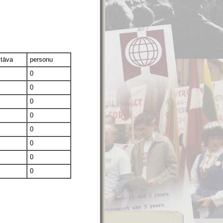
stāva
personu
0
0
0
0
0
0
0
0