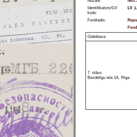
Nozare:
N85.
Identifikators/GV
LV_L
kods:
Fondradis:
Repu
Fond
Glabātava
7. stāvs
Bezdelīgu iela 1A, Rīga