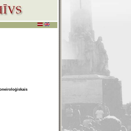
oneiroloģiskais