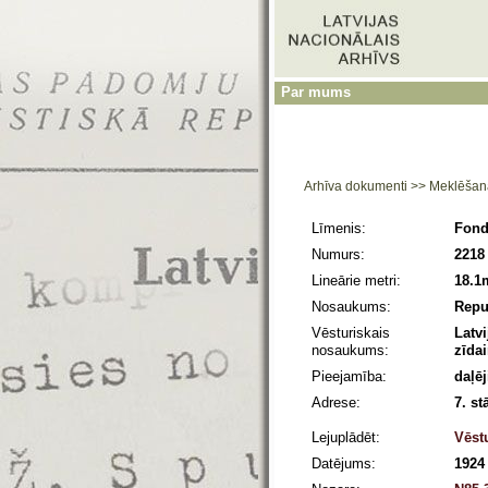
Par mums
Arhīva dokumenti
>>
Meklēšan
Līmenis:
Fon
Numurs:
2218
Lineārie metri:
18.1
Nosaukums:
Repu
Vēsturiskais
Latv
nosaukums:
zīda
Pieejamība:
daļēj
Adrese:
7. st
Lejuplādēt:
Vēst
Datējums:
1924 