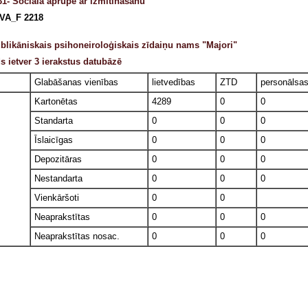
31- Sociālā aprūpe ar izmitināšanu
VA_F 2218
blikāniskais psihoneiroloģiskais zīdaiņu nams "Majori"
s ietver 3 ierakstus datubāzē
Glabāšanas vienības
lietvedības
ZTD
personālsa
Kartonētas
4289
0
0
Standarta
0
0
0
Īslaicīgas
0
0
0
Depozitāras
0
0
0
Nestandarta
0
0
0
Vienkāršoti
0
0
Neaprakstītas
0
0
0
Neaprakstītas nosac.
0
0
0