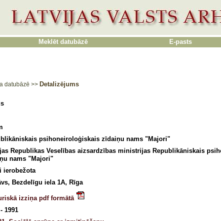
Meklēt datubāzē
E-pasts
Detalizējums
a datubāzē
>>
ds
m
blikāniskais psihoneiroloģiskais zīdaiņu nams "Majori"
ijas Republikas Veselības aizsardzības ministrijas Republikāniskais psih
iņu nams "Majori"
i ierobežota
āvs, Bezdelīgu iela 1A, Rīga
uriskā izziņa pdf formātā
- 1991