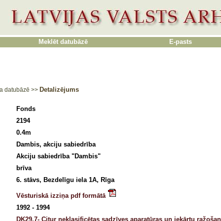
Meklēt datubāzē
E-pasts
Detalizējums
a datubāzē
>>
Fonds
2194
0.4m
Dambis, akciju sabiedrība
Akciju sabiedrība "Dambis"
brīva
6. stāvs, Bezdelīgu iela 1A, Rīga
Vēsturiskā izziņa pdf formātā
1992 - 1994
DK29.7- Citur neklasificētas sadzīves aparatūras un iekārtu ražoša