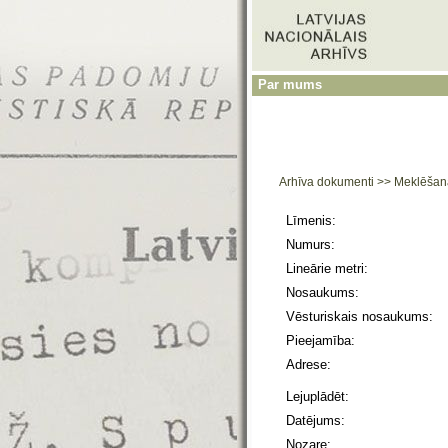
Par mums
Arhīva dokumenti
>>
Meklēšan
Līmenis:
Numurs:
Lineārie metri:
Nosaukums:
Vēsturiskais nosaukums:
Pieejamība:
Adrese:
Lejuplādēt:
Datējums:
Nozare: