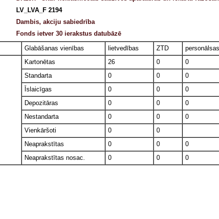
LV_LVA_F 2194
Dambis, akciju sabiedrība
Fonds ietver 30 ierakstus datubāzē
Glabāšanas vienības
lietvedības
ZTD
personālsa
Kartonētas
26
0
0
Standarta
0
0
0
Īslaicīgas
0
0
0
Depozitāras
0
0
0
Nestandarta
0
0
0
Vienkāršoti
0
0
Neaprakstītas
0
0
0
Neaprakstītas nosac.
0
0
0