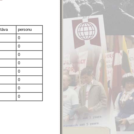
stāva
personu
0
0
0
0
0
0
0
0