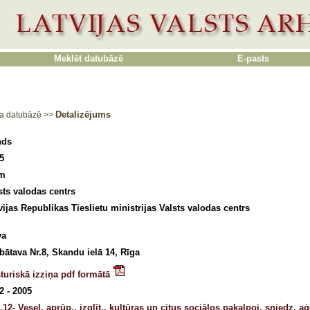
Meklēt datubāzē
E-pasts
Detalizējums
a datubāzē
>>
nds
5
9m
sts valodas centrs
vijas Republikas Tieslietu ministrijas Valsts valodas centrs
va
bātava Nr.8, Skandu ielā 14, Rīga
turiskā izziņa pdf formātā
2 - 2005
.12- Vesel. aprūp., izglīt., kultūras un citus sociālos pakalpoj. sniedz. 