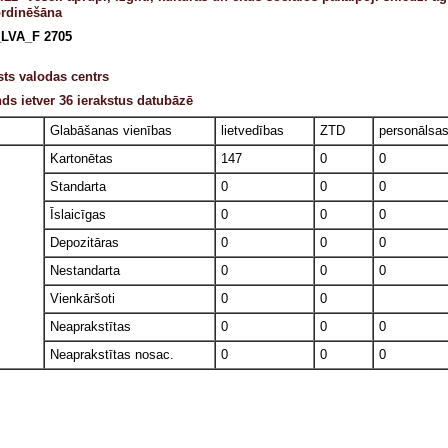
rdinēšāna
LVA_F 2705
sts valodas centrs
ds ietver 36 ierakstus datubāzē
Glabāšanas vienības
lietvedības
ZTD
personālsa
Kartonētas
147
0
0
Standarta
0
0
0
Īslaicīgas
0
0
0
Depozitāras
0
0
0
Nestandarta
0
0
0
Vienkāršoti
0
0
Neaprakstītas
0
0
0
Neaprakstītas nosac.
0
0
0