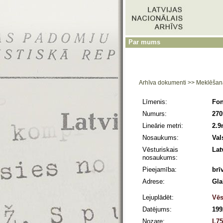
Par mums
Arhīva dokumenti
>>
Meklēšan
Līmenis:
Fo
Numurs:
270
Lineārie metri:
2.
Nosaukums:
Val
Vēsturiskais
Lat
nosaukums:
Pieejamība:
brī
Adrese:
Gla
Lejuplādēt:
Vēs
Datējums:
199
Nozare:
L75