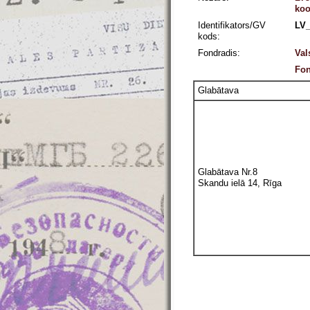
koo
Identifikators/GV
LV_
kods:
Fondradis:
Val
Fon
Glabātava
Glabātava Nr.8
Skandu ielā 14, Rīga