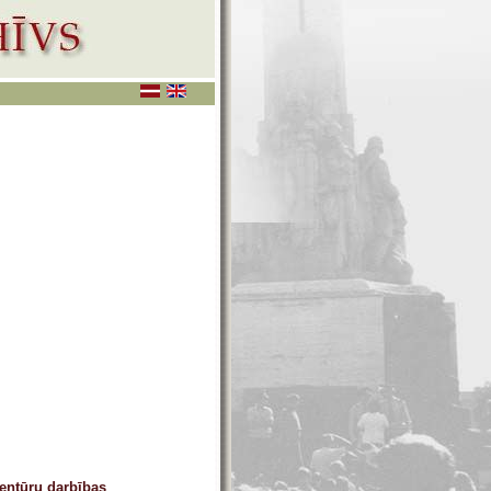
aģentūru darbības