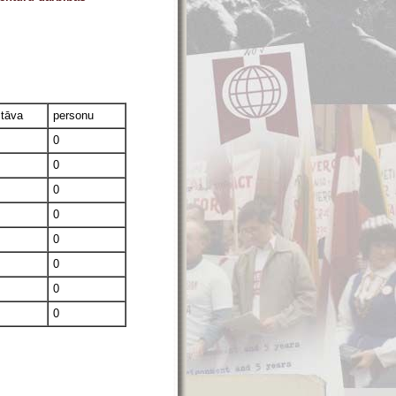
stāva
personu
0
0
0
0
0
0
0
0