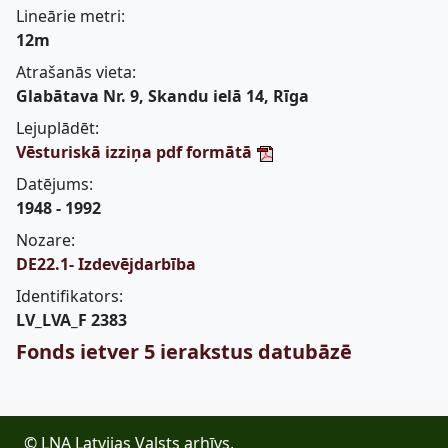
Lineārie metri:
12m
Atrašanās vieta:
Glabātava Nr. 9, Skandu ielā 14, Rīga
Lejuplādēt:
Vēsturiskā izziņa pdf formātā
Datējums:
1948 - 1992
Nozare:
DE22.1- Izdevējdarbība
Identifikators:
LV_LVA_F 2383
Fonds ietver 5 ierakstus datubāzē
© LNA Latvijas Valsts arhīvs,