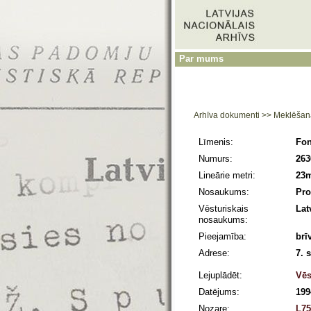
Par mums
Arhīva dokumenti
>>
Meklēšan
Līmenis:
Fo
Numurs:
263
Lineārie metri:
23
Nosaukums:
Pro
Vēsturiskais
Lat
nosaukums:
Pieejamība:
brī
Adrese:
7. 
Lejuplādēt:
Vēs
Datējums:
199
Nozare:
L75