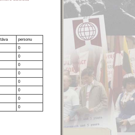
stāva
personu
0
0
0
0
0
0
0
0