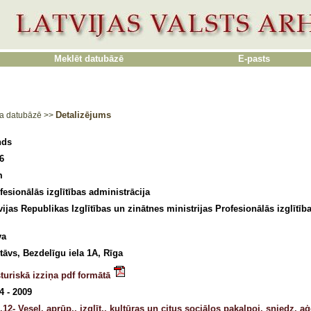
Meklēt datubāzē
E-pasts
Detalizējums
a datubāzē
>>
nds
6
m
fesionālās izglītības administrācija
vijas Republikas Izglītības un zinātnes ministrijas Profesionālās izglītīb
va
stāvs, Bezdelīgu iela 1A, Rīga
turiskā izziņa pdf formātā
4 - 2009
.12- Vesel. aprūp., izglīt., kultūras un citus sociālos pakalpoj. sniedz. 