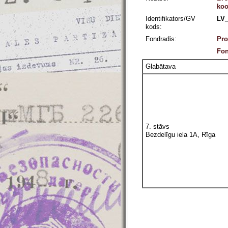
koo
Identifikators/GV
LV_
kods:
Fondradis:
Pro
Fon
Glabātava
7. stāvs
Bezdelīgu iela 1A, Rīga