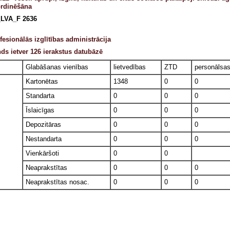
rdinēšāna
LVA_F 2636
fesionālās izglītības administrācija
ds ietver 126 ierakstus datubāzē
Glabāšanas vienības
lietvedības
ZTD
personālsa
Kartonētas
1348
0
0
Standarta
0
0
0
Īslaicīgas
0
0
0
Depozitāras
0
0
0
Nestandarta
0
0
0
Vienkāršoti
0
0
Neaprakstītas
0
0
0
Neaprakstītas nosac.
0
0
0