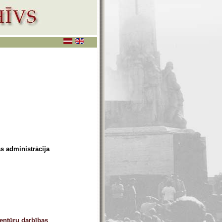
as administrācija
aģentūru darbības