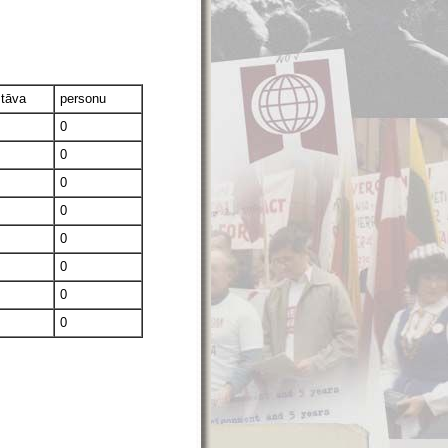
stāva
personu
0
0
0
0
0
0
0
0