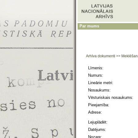
Par mums
Arhīva dokumenti
>>
Meklēšan
Līmenis:
Numurs:
Lineārie metri:
Nosaukums:
Vēsturiskais nosaukums:
Pieejamība:
Adrese:
Lejuplādēt:
Datējums:
Nozare: