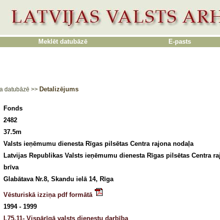
Meklēt datubāzē
E-pasts
Detalizējums
a datubāzē
>>
Fonds
2482
37.5m
Valsts ieņēmumu dienesta Rīgas pilsētas Centra rajona nodaļa
Latvijas Republikas Valsts ieņēmumu dienesta Rīgas pilsētas Centra r
brīva
Glabātava Nr.8, Skandu ielā 14, Rīga
Vēsturiskā izziņa pdf formātā
1994 - 1999
L75.11- Vispārīgā valsts dienestu darbība