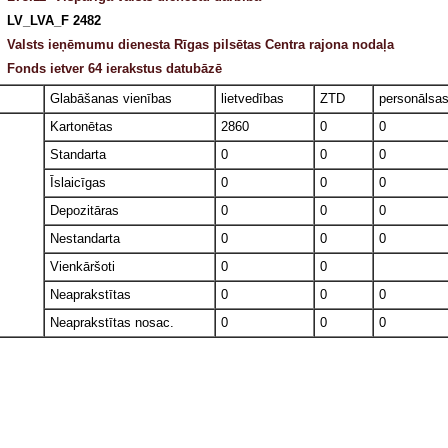
LV_LVA_F 2482
Valsts ieņēmumu dienesta Rīgas pilsētas Centra rajona nodaļa
Fonds ietver 64 ierakstus datubāzē
Glabāšanas vienības
lietvedības
ZTD
personālsa
Kartonētas
2860
0
0
Standarta
0
0
0
Īslaicīgas
0
0
0
Depozitāras
0
0
0
Nestandarta
0
0
0
Vienkāršoti
0
0
Neaprakstītas
0
0
0
Neaprakstītas nosac.
0
0
0