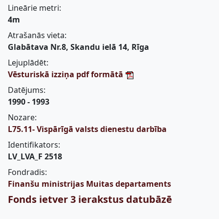
Lineārie metri:
4m
Atrašanās vieta:
Glabātava Nr.8, Skandu ielā 14, Rīga
Lejuplādēt:
Vēsturiskā izziņa pdf formātā
Datējums:
1990 - 1993
Nozare:
L75.11- Vispārīgā valsts dienestu darbība
Identifikators:
LV_LVA_F 2518
Fondradis:
Finanšu ministrijas Muitas departaments
Fonds ietver 3 ierakstus datubāzē