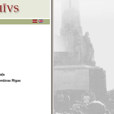
aļa
entūras Rīgas