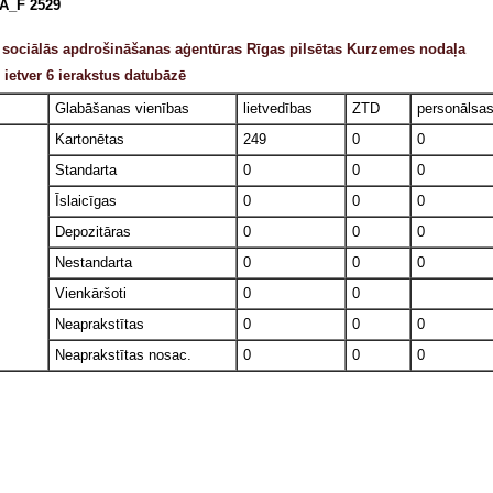
A_F 2529
s sociālās apdrošināšanas aģentūras Rīgas pilsētas Kurzemes nodaļa
ietver 6 ierakstus datubāzē
Glabāšanas vienības
lietvedības
ZTD
personālsa
Kartonētas
249
0
0
Standarta
0
0
0
Īslaicīgas
0
0
0
Depozitāras
0
0
0
Nestandarta
0
0
0
Vienkāršoti
0
0
Neaprakstītas
0
0
0
Neaprakstītas nosac.
0
0
0