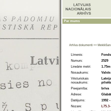
Par mums
Arhīva dokumenti
>>
Meklēšan
Līmenis:
Fonds
Numurs:
2529
Lineārie metri:
1.75m
Nosaukums:
Valsts
Vēsturiskais
Latvij
nosaukums:
pilsē
Pieejamība:
brīva
Adrese:
Glabāt
Datējums:
1992 -
Nozare:
L75.3-