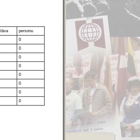
stāva
personu
0
0
0
0
0
0
0
0