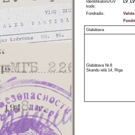
Identifikators/GV
LV_LV
kods:
Fondradis:
Valst
Fonds 
Glabātava
Glabātava Nr.8
Skandu ielā 14, Rīga