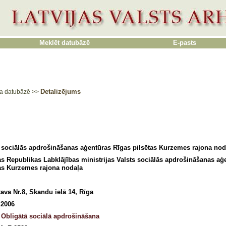
Meklēt datubāzē
E-pasts
Detalizējums
a datubāzē
>>
 sociālās apdrošināšanas aģentūras Rīgas pilsētas Kurzemes rajona nod
as Republikas Labklājības ministrijas Valsts sociālās apdrošināšanas aģ
tas Kurzemes rajona nodaļa
ava Nr.8, Skandu ielā 14, Rīga
 2006
 Obligātā sociālā apdrošināšana