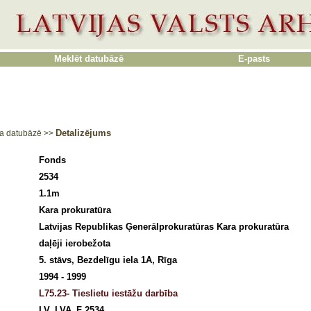
Meklēt datubāzē
E-pasts
Detalizējums
a datubāzē
>>
Fonds
2534
1.1m
Kara prokuratūra
Latvijas Republikas Ģenerālprokuratūras Kara prokuratūra
daļēji ierobežota
5. stāvs, Bezdelīgu iela 1A, Rīga
1994 - 1999
L75.23- Tieslietu iestāžu darbība
LV_LVA_F 2534