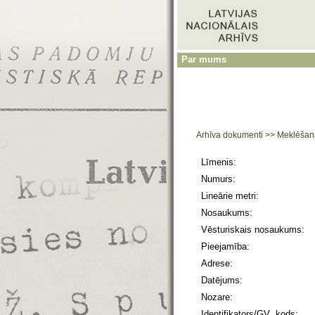
Par mums
Arhīva dokumenti
>>
Meklēšan
Līmenis:
Numurs:
Lineārie metri:
Nosaukums:
Vēsturiskais nosaukums:
Pieejamība:
Adrese:
Datējums:
Nozare:
Identifikators/GV kods: