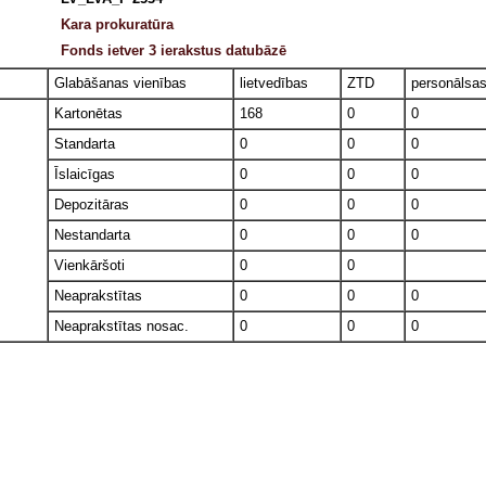
Kara prokuratūra
Fonds ietver 3 ierakstus datubāzē
Glabāšanas vienības
lietvedības
ZTD
personālsa
Kartonētas
168
0
0
Standarta
0
0
0
Īslaicīgas
0
0
0
Depozitāras
0
0
0
Nestandarta
0
0
0
Vienkāršoti
0
0
Neaprakstītas
0
0
0
Neaprakstītas nosac.
0
0
0