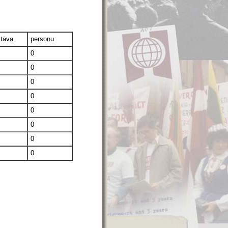
stāva
personu
0
0
0
0
0
0
0
0