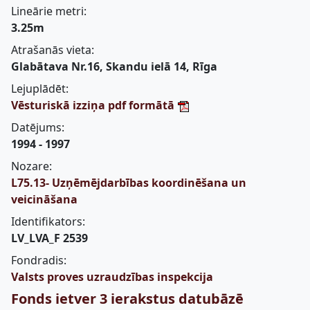
Lineārie metri:
3.25m
Atrašanās vieta:
Glabātava Nr.16, Skandu ielā 14, Rīga
Lejuplādēt:
Vēsturiskā izziņa pdf formātā
Datējums:
1994 - 1997
Nozare:
L75.13- Uzņēmējdarbības koordinēšana un
veicināšana
Identifikators:
LV_LVA_F 2539
Fondradis:
Valsts proves uzraudzības inspekcija
Fonds ietver 3 ierakstus datubāzē