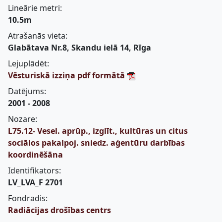
Lineārie metri:
10.5m
Atrašanās vieta:
Glabātava Nr.8, Skandu ielā 14, Rīga
Lejuplādēt:
Vēsturiskā izziņa pdf formātā
Datējums:
2001 - 2008
Nozare:
L75.12- Vesel. aprūp., izglīt., kultūras un citus
sociālos pakalpoj. sniedz. aģentūru darbības
koordinēšāna
Identifikators:
LV_LVA_F 2701
Fondradis:
Radiācijas drošības centrs