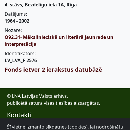
4. stāvs, Bezdelīgu iela 1A, Rīga
Datējums:
1964 - 2002
Nozare:
O92.31- Mākslinieciskā un literārā jaunrade un
interpretācija
Identifikators:
LV_LVA_F 2576
Fonds ietver 2 ierakstus datubāzē
© LNA Latvijas Valsts arhīvs,
publicētā satura visas tiesības aizsargātas.
Kontakti
E-pasts: lva@arhivi.gov.lv
Šī vietne izmanto sīkdatnes (cookies), lai nodrošinātu