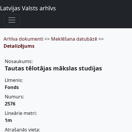
Latvijas Valsts arhīvs
Arhīva dokumenti
>>
Meklēšana datubāzē
>>
Detalizējums
Nosaukums:
Tautas tēlotājas mākslas studijas
Līmenis:
Fonds
Numurs:
2576
Lineārie metri:
1m
Atrašanās vieta: