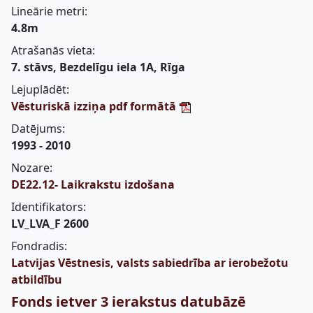
Lineārie metri:
4.8m
Atrašanās vieta:
7. stāvs, Bezdelīgu iela 1A, Rīga
Lejuplādēt:
Vēsturiskā izziņa pdf formātā
Datējums:
1993 - 2010
Nozare:
DE22.12- Laikrakstu izdošana
Identifikators:
LV_LVA_F 2600
Fondradis:
Latvijas Vēstnesis, valsts sabiedrība ar ierobežotu
atbildību
Fonds ietver 3 ierakstus datubāzē