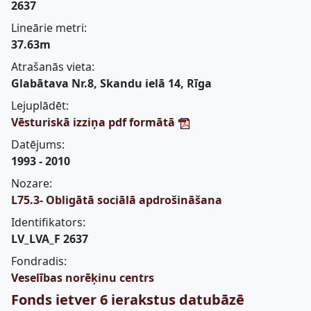
2637
Lineārie metri:
37.63m
Atrašanās vieta:
Glabātava Nr.8, Skandu ielā 14, Rīga
Lejuplādēt:
Vēsturiskā izziņa pdf formātā
Datējums:
1993 - 2010
Nozare:
L75.3- Obligātā sociālā apdrošināšana
Identifikators:
LV_LVA_F 2637
Fondradis:
Veselības norēķinu centrs
Fonds ietver 6 ierakstus datubāzē