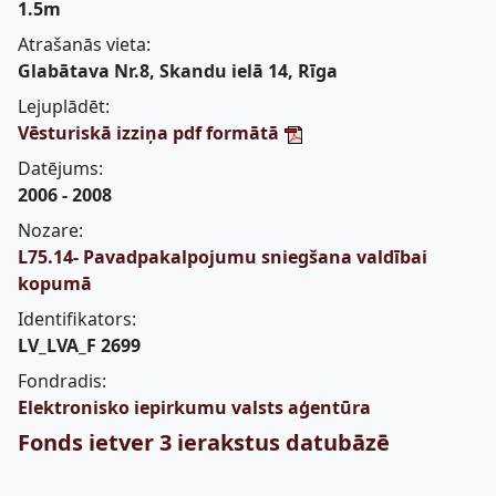
1.5m
Atrašanās vieta:
Glabātava Nr.8, Skandu ielā 14, Rīga
Lejuplādēt:
Vēsturiskā izziņa pdf formātā
Datējums:
2006 - 2008
Nozare:
L75.14- Pavadpakalpojumu sniegšana valdībai
kopumā
Identifikators:
LV_LVA_F 2699
Fondradis:
Elektronisko iepirkumu valsts aģentūra
Fonds ietver 3 ierakstus datubāzē