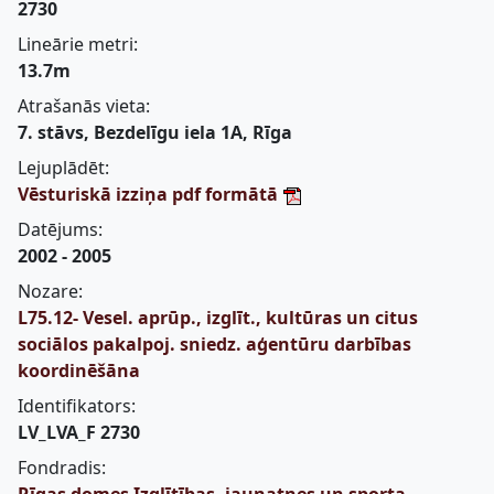
2730
Lineārie metri:
13.7m
Atrašanās vieta:
7. stāvs, Bezdelīgu iela 1A, Rīga
Lejuplādēt:
Vēsturiskā izziņa pdf formātā
Datējums:
2002 - 2005
Nozare:
L75.12- Vesel. aprūp., izglīt., kultūras un citus
sociālos pakalpoj. sniedz. aģentūru darbības
koordinēšāna
Identifikators:
LV_LVA_F 2730
Fondradis: