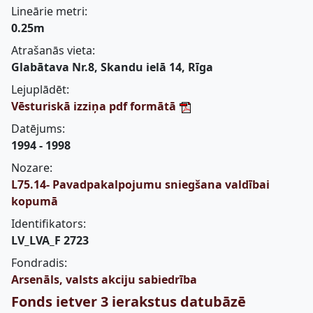
Lineārie metri:
0.25m
Atrašanās vieta:
Glabātava Nr.8, Skandu ielā 14, Rīga
Lejuplādēt:
Vēsturiskā izziņa pdf formātā
Datējums:
1994 - 1998
Nozare:
L75.14- Pavadpakalpojumu sniegšana valdībai
kopumā
Identifikators:
LV_LVA_F 2723
Fondradis:
Arsenāls, valsts akciju sabiedrība
Fonds ietver 3 ierakstus datubāzē