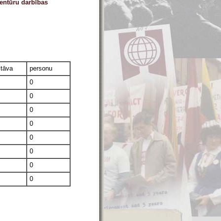
aģentūru darbības
stāva
personu
0
0
0
0
0
0
0
0