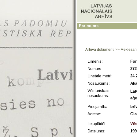
Par mums
Arhīva dokumenti
>>
Meklēšan
Līmenis:
Fo
Numurs:
272
Lineārie metri:
24
Nosaukums:
Aka
Vēsturiskais
Lat
nosaukums:
aģe
Pieejamība:
brī
Adrese:
Gla
Lejuplādēt:
Vēs
Datējums:
199