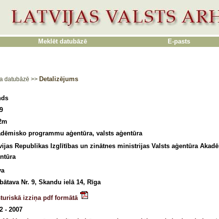
Meklēt datubāzē
E-pasts
Detalizējums
a datubāzē
>>
nds
9
.2m
dēmisko programmu aģentūra, valsts aģentūra
vijas Republikas Izglītības un zinātnes ministrijas Valsts aģentūra Ak
ntūra
va
bātava Nr. 9, Skandu ielā 14, Rīga
turiskā izziņa pdf formātā
2 - 2007