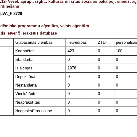
.12- Vesel. aprūp., izglīt., kultūras un citus sociālos pakalpoj. sniedz. 
rdinēšāna
LVA_F 2729
dēmisko programmu aģentūra, valsts aģentūra
ds ietver 5 ierakstus datubāzē
Glabāšanas vienības
lietvedības
ZTD
personālsa
Kartonētas
423
0
100
Standarta
0
0
0
Īslaicīgas
1978
0
0
Depozitāras
0
0
0
Nestandarta
0
0
0
Vienkāršoti
0
0
Neaprakstītas
0
0
0
Neaprakstītas nosac.
0
0
0