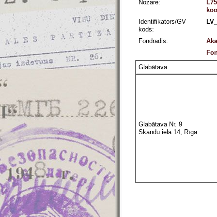
Nozare:
L75
koo
Identifikators/GV
LV_
kods:
Fondradis:
Aka
Fon
Glabātava
Glabātava Nr. 9
Skandu ielā 14, Rīga