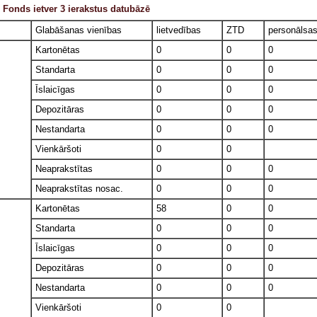
Fonds ietver 3 ierakstus datubāzē
Glabāšanas vienības
lietvedības
ZTD
personālsa
Kartonētas
0
0
0
Standarta
0
0
0
Īslaicīgas
0
0
0
Depozitāras
0
0
0
Nestandarta
0
0
0
Vienkāršoti
0
0
Neaprakstītas
0
0
0
Neaprakstītas nosac.
0
0
0
Kartonētas
58
0
0
Standarta
0
0
0
Īslaicīgas
0
0
0
Depozitāras
0
0
0
Nestandarta
0
0
0
Vienkāršoti
0
0