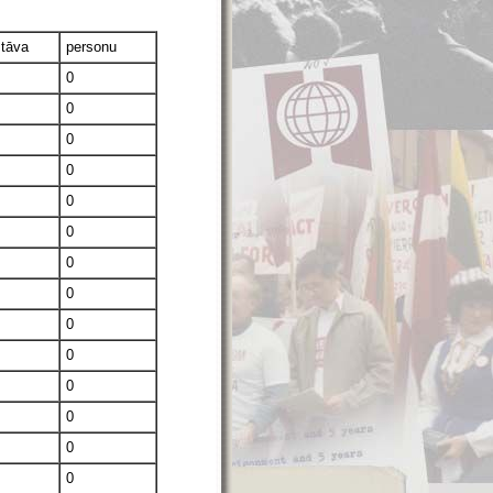
stāva
personu
0
0
0
0
0
0
0
0
0
0
0
0
0
0