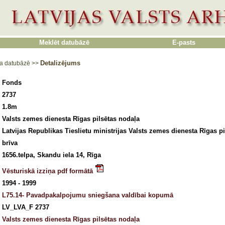
Meklēt datubāzē
E-pasts
Detalizējums
a datubāzē
>>
Fonds
2737
1.8m
Valsts zemes dienesta Rīgas pilsētas nodaļa
Latvijas Republikas Tieslietu ministrijas Valsts zemes dienesta Rīgas p
brīva
1656.telpa, Skandu iela 14, Rīga
Vēsturiskā izziņa pdf formātā
1994 - 1999
L75.14- Pavadpakalpojumu sniegšana valdībai kopumā
LV_LVA_F 2737
Valsts zemes dienesta Rīgas pilsētas nodaļa