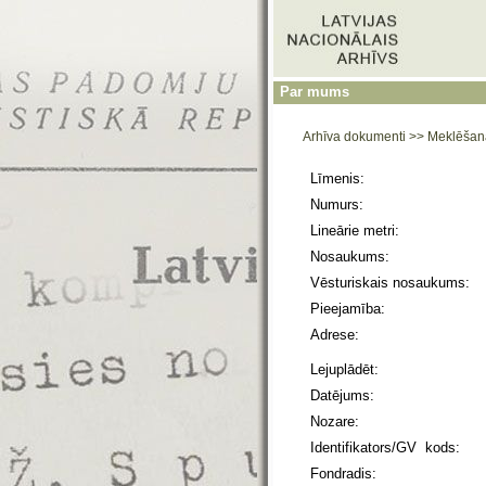
Par mums
Arhīva dokumenti
>>
Meklēšan
Līmenis:
Numurs:
Lineārie metri:
Nosaukums:
Vēsturiskais nosaukums:
Pieejamība:
Adrese:
Lejuplādēt:
Datējums:
Nozare:
Identifikators/GV kods:
Fondradis: