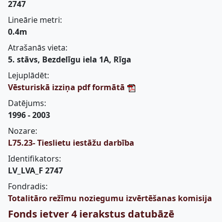
2747
Lineārie metri:
0.4m
Atrašanās vieta:
5. stāvs, Bezdelīgu iela 1A, Rīga
Lejuplādēt:
Vēsturiskā izziņa pdf formātā
Datējums:
1996 - 2003
Nozare:
L75.23- Tieslietu iestāžu darbība
Identifikators:
LV_LVA_F 2747
Fondradis:
Totalitāro režīmu noziegumu izvērtēšanas komisija
Fonds ietver 4 ierakstus datubāzē