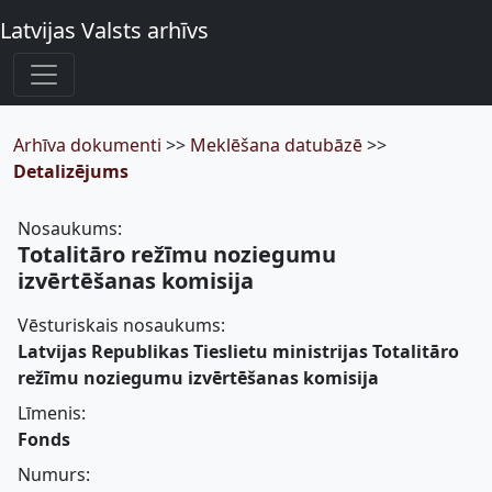
Latvijas Valsts arhīvs
Arhīva dokumenti
>>
Meklēšana datubāzē
>>
Detalizējums
Nosaukums:
Totalitāro režīmu noziegumu
izvērtēšanas komisija
Vēsturiskais nosaukums:
Latvijas Republikas Tieslietu ministrijas Totalitāro
režīmu noziegumu izvērtēšanas komisija
Līmenis:
Fonds
Numurs: