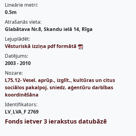
Lineārie metri:
0.5m
Atrašanās vieta:
Glabātava Nr.8, Skandu ielā 14, Rīga
Lejuplādēt:
Vēsturiskā izziņa pdf formātā
Datējums:
2003 - 2010
Nozare:
L75.12- Vesel. aprūp., izglīt., kultūras un citus
sociālos pakalpoj. sniedz. aģentūru darbības
koordinēšāna
Identifikators:
LV_LVA_F 2769
Fonds ietver 3 ierakstus datubāzē