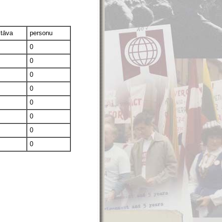
stāva
personu
0
0
0
0
0
0
0
0