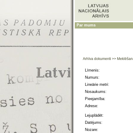
Par mums
Arhīva dokumenti
>>
Meklēšan
Līmenis:
Numurs:
Lineārie metri:
Nosaukums:
Pieejamība:
Adrese:
Lejuplādēt:
Datējums:
Nozare: