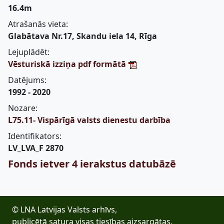
16.4m
Atrašanās vieta:
Glabātava Nr.17, Skandu iela 14, Rīga
Lejuplādēt:
Vēsturiskā izziņa pdf formātā
Datējums:
1992 - 2020
Nozare:
L75.11- Vispārīgā valsts dienestu darbība
Identifikators:
LV_LVA_F 2870
Fonds ietver 4 ierakstus datubāzē
© LNA Latvijas Valsts arhīvs,
publicētā satura visas tiesības aizsargātas.