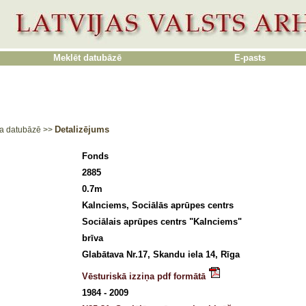
Meklēt datubāzē
E-pasts
Detalizējums
a datubāzē
>>
Fonds
2885
0.7m
Kalnciems, Sociālās aprūpes centrs
Sociālais aprūpes centrs "Kalnciems"
brīva
Glabātava Nr.17, Skandu iela 14, Rīga
Vēsturiskā izziņa pdf formātā
1984 - 2009