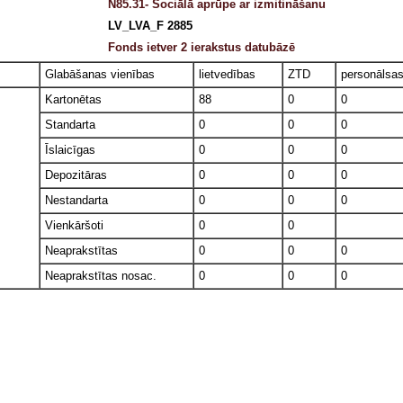
N85.31- Sociālā aprūpe ar izmitināšanu
LV_LVA_F 2885
Fonds ietver 2 ierakstus datubāzē
Glabāšanas vienības
lietvedības
ZTD
personālsa
Kartonētas
88
0
0
Standarta
0
0
0
Īslaicīgas
0
0
0
Depozitāras
0
0
0
Nestandarta
0
0
0
Vienkāršoti
0
0
Neaprakstītas
0
0
0
Neaprakstītas nosac.
0
0
0