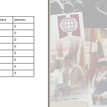
stāva
personu
0
0
0
0
0
0
0
0