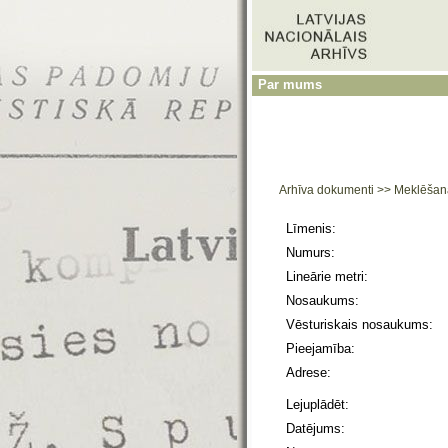
Par mums
Arhīva dokumenti
>>
Meklēšan
Līmenis:
Numurs:
Lineārie metri:
Nosaukums:
Vēsturiskais nosaukums:
Pieejamība:
Adrese:
Lejuplādēt:
Datējums: