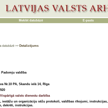
Meklēt datubāzē
E-pasts
Detalizējums
a datubāzē
>>
s Padomju valdība
va Nr.10 PA, Skandu ielā 14, Rīga
1920
 Vispārīgā valsts dienestu darbība
 iestāžu un organizāciju sēžu protokoli, valdības rīkojumi, instrukcija
, dekrēti, instrukcijas.