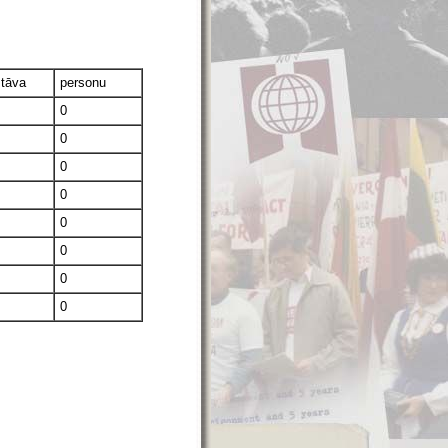
stāva
personu
0
0
0
0
0
0
0
0