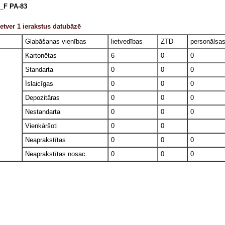
_F PA-83
etver 1 ierakstus datubāzē
Glabāšanas vienības
lietvedības
ZTD
personālsa
Kartonētas
6
0
0
Standarta
0
0
0
Īslaicīgas
0
0
0
Depozitāras
0
0
0
Nestandarta
0
0
0
Vienkāršoti
0
0
Neaprakstītas
0
0
0
Neaprakstītas nosac.
0
0
0