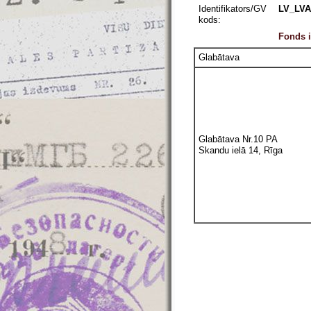
Identifikators/GV
LV_LVA
kods:
Fonds i
Glabātava
Glabātava Nr.10 PA
Skandu ielā 14, Rīga