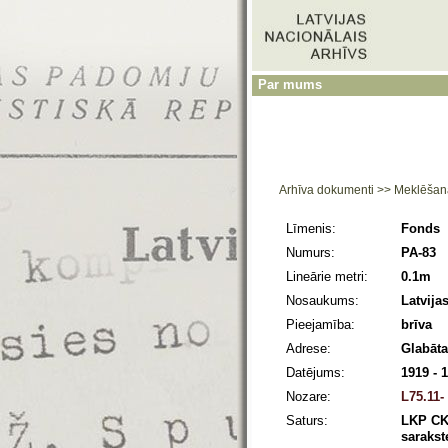
Par mums
Arhīva dokumenti
>>
Meklēšan
Līmenis:
Fonds
Numurs:
PA-83
Lineārie metri:
0.1m
Nosaukums:
Latvija
Pieejamība:
brīva
Adrese:
Glabāta
Datējums:
1919 - 
Nozare:
L75.11-
Saturs:
LKP CK,
sarakste