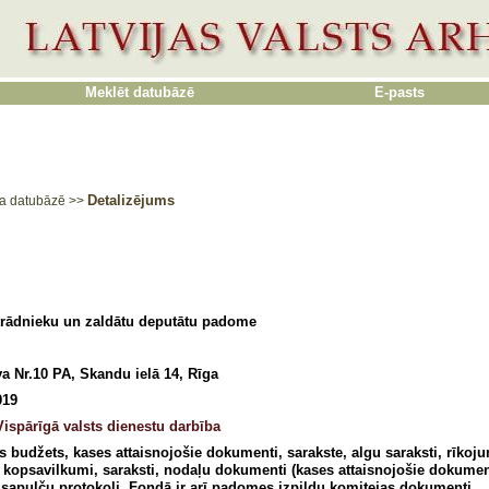
Meklēt datubāzē
E-pasts
Detalizējums
a datubāzē
>>
trādnieku un zaldātu deputātu padome
a Nr.10 PA, Skandu ielā 14, Rīga
919
Vispārīgā valsts dienestu darbība
budžets, kases attaisnojošie dokumenti, sarakste, algu saraksti, rīkojumi
kopsavilkumi, saraksti, nodaļu dokumenti (kases attaisnojošie dokumenti
sapulču protokoli. Fondā ir arī padomes izpildu komitejas dokumenti.