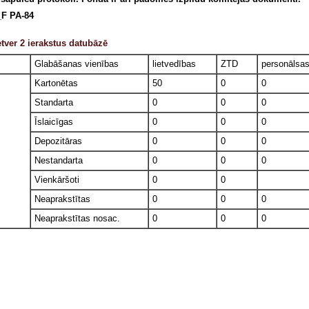
F PA-84
tver 2 ierakstus datubāzē
Glabāšanas vienības
lietvedības
ZTD
personālsa
Kartonētas
50
0
0
Standarta
0
0
0
Īslaicīgas
0
0
0
Depozitāras
0
0
0
Nestandarta
0
0
0
Vienkāršoti
0
0
Neaprakstītas
0
0
0
Neaprakstītas nosac.
0
0
0