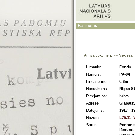
Par mums
Arhīva dokumenti
>>
Meklēšan
Līmenis:
Fonds
Numurs:
PA-84
Lineārie metri:
0.8m
Nosaukums:
Rīgas S
Pieejamība:
brīva
Adrese:
Glabātav
Datējums:
1917 - 1
Nozare:
L75.11- 
Saturs:
Padomes 
lēmumi, 
pagastu 