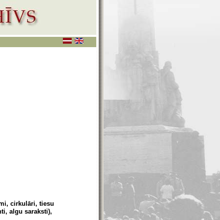
, cirkulāri, tiesu
, algu saraksti),