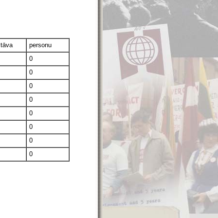
stāva
personu
0
0
0
0
0
0
0
0