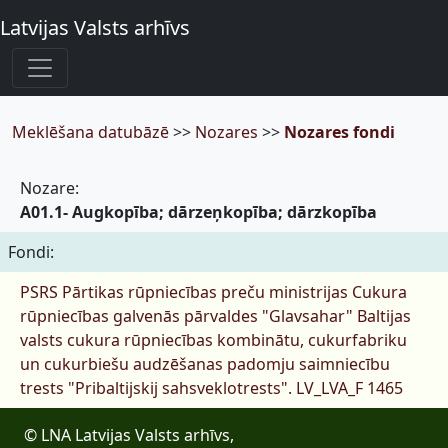
Latvijas Valsts arhīvs
Meklēšana datubāzē
>>
Nozares
>>
Nozares fondi
Nozare:
A01.1- Augkopība; dārzeņkopība; dārzkopība
Fondi:
PSRS Pārtikas rūpniecības preču ministrijas Cukura
rūpniecības galvenās pārvaldes "Glavsahar" Baltijas
valsts cukura rūpniecības kombinātu, cukurfabriku
un cukurbiešu audzēšanas padomju saimniecību
trests "Pribaltijskij sahsveklotrests".
LV_LVA_F 1465
© LNA Latvijas Valsts arhīvs,