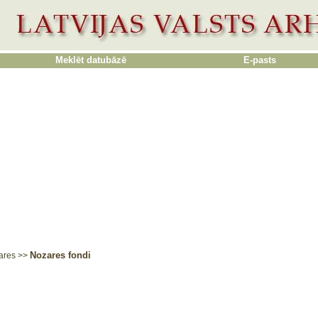
Meklēt datubāzē
E-pasts
Nozares fondi
ares
>>