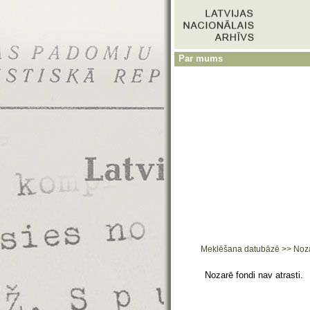
Par mums
Meklēšana datubāzē
>>
Noz
Nozarē fondi nav atrasti.