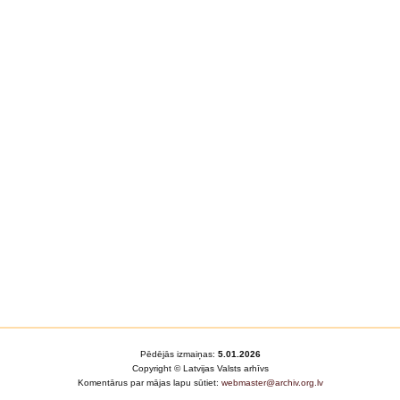
Pēdējās izmaiņas:
5.01.2026
Copyright © Latvijas Valsts arhīvs
Komentārus par mājas lapu sūtiet:
webmaster@archiv.org.lv