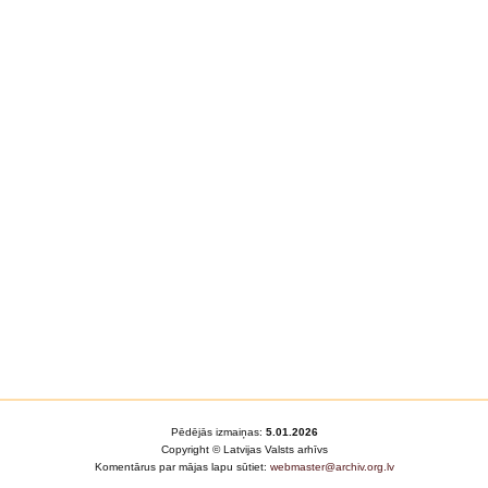
Pēdējās izmaiņas:
5.01.2026
Copyright © Latvijas Valsts arhīvs
Komentārus par mājas lapu sūtiet:
webmaster@archiv.org.lv