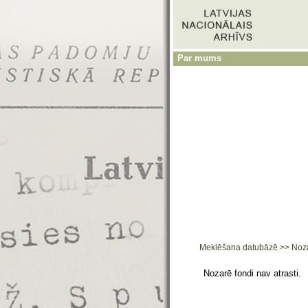
Par mums
Meklēšana datubāzē
>>
Noz
Nozarē fondi nav atrasti.