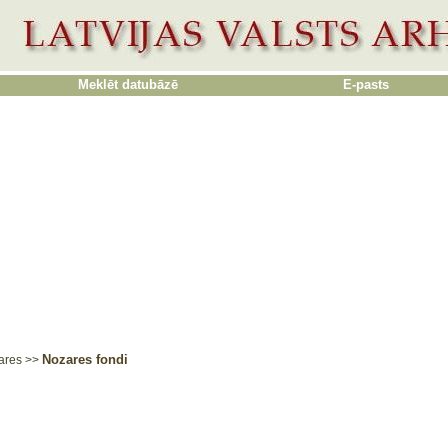
Meklēt datubāzē
E-pasts
Nozares fondi
ares
>>