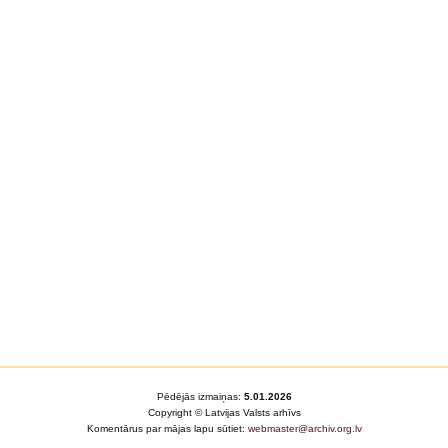
Pēdējās izmaiņas:
5.01.2026
Copyright © Latvijas Valsts arhīvs
Komentārus par mājas lapu sūtiet:
webmaster@archiv.org.lv