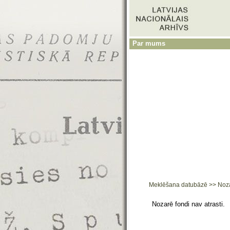
Par mums
Meklēšana datubāzē
>>
Noz
Nozarē fondi nav atrasti.