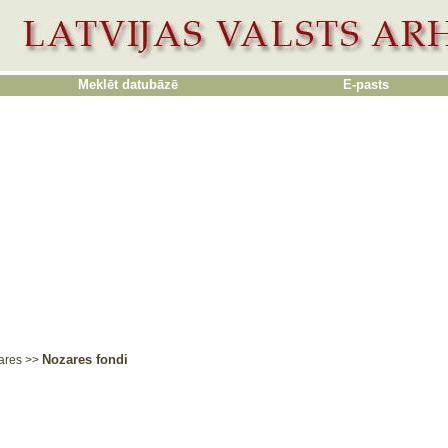
Meklēt datubāzē
E-pasts
Nozares fondi
ares
>>