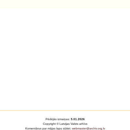
Pēdējās izmaiņas:
5.01.2026
Copyright © Latvijas Valsts arhīvs
Komentārus par mājas lapu sūtiet:
webmaster@archiv.org.lv