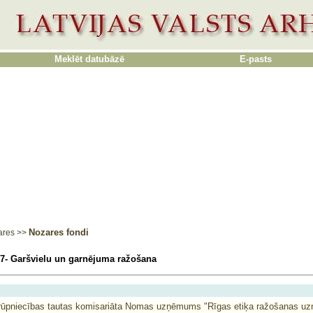
Meklēt datubāzē
E-pasts
Nozares fondi
ares
>>
7- Garšvielu un garnējuma ražošana
 rūpniecības tautas komisariāta Nomas uzņēmums "Rīgas etiķa ražošanas 