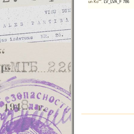
un Ko"".
LV_LVA_F 786