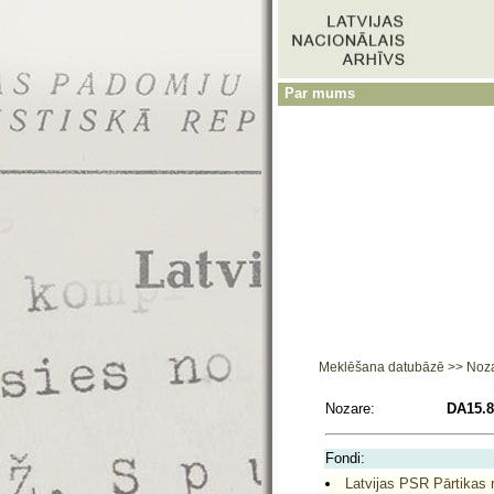
Par mums
Meklēšana datubāzē
>>
Noz
Nozare:
DA15.8
Fondi:
Latvijas PSR Pārtikas