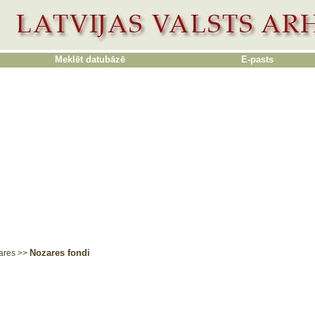
Meklēt datubāzē
E-pasts
Nozares fondi
ares
>>