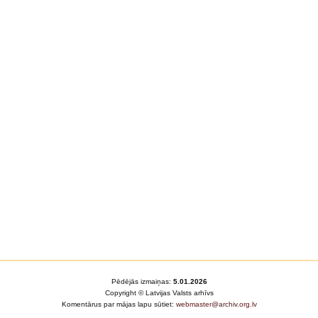
Pēdējās izmaiņas:
5.01.2026
Copyright © Latvijas Valsts arhīvs
Komentārus par mājas lapu sūtiet:
webmaster@archiv.org.lv