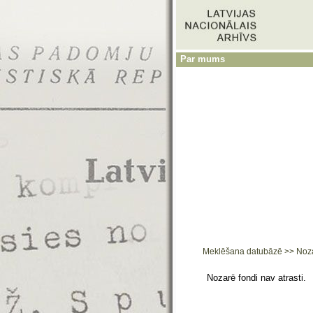
Par mums
Meklēšana datubāzē
>>
Noz
Nozarē fondi nav atrasti.