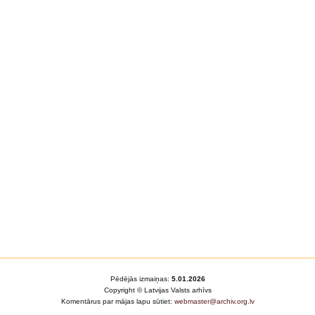
Pēdējās izmaiņas:
5.01.2026
Copyright © Latvijas Valsts arhīvs
Komentārus par mājas lapu sūtiet:
webmaster@archiv.org.lv