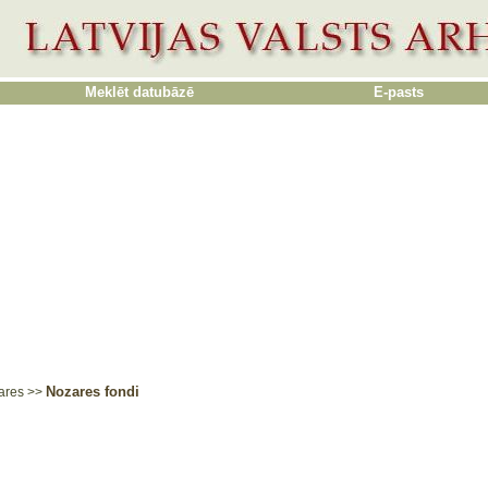
Meklēt datubāzē
E-pasts
Nozares fondi
ares
>>