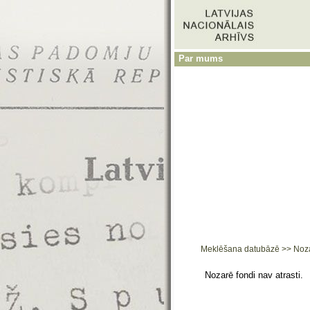
Par mums
Meklēšana datubāzē
>>
Noz
Nozarē fondi nav atrasti.