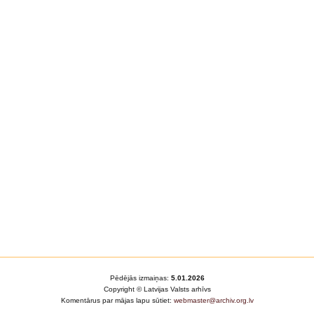
Pēdējās izmaiņas:
5.01.2026
Copyright © Latvijas Valsts arhīvs
Komentārus par mājas lapu sūtiet:
webmaster@archiv.org.lv