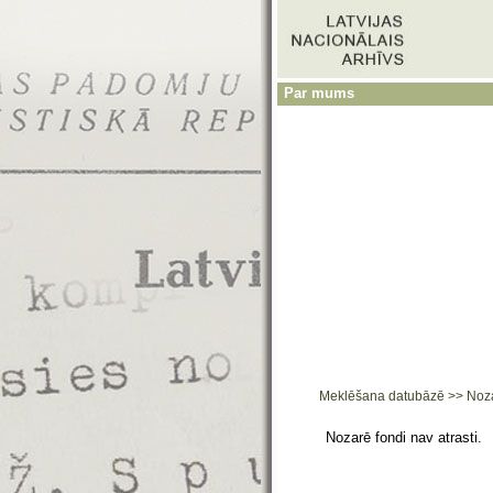
Par mums
Meklēšana datubāzē
>>
Noz
Nozarē fondi nav atrasti.