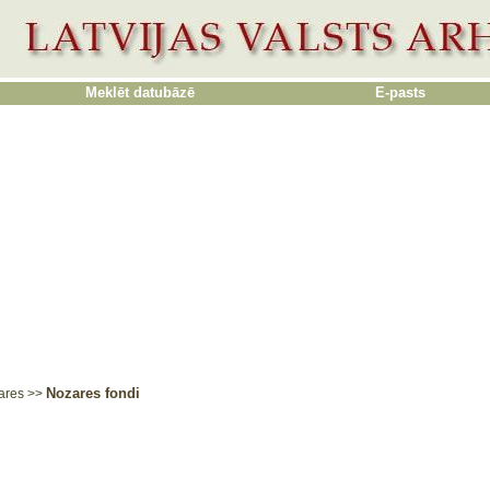
Meklēt datubāzē
E-pasts
Nozares fondi
ares
>>