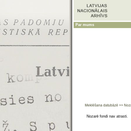
Par mums
Meklēšana datubāzē
>>
Noz
Nozarē fondi nav atrasti.