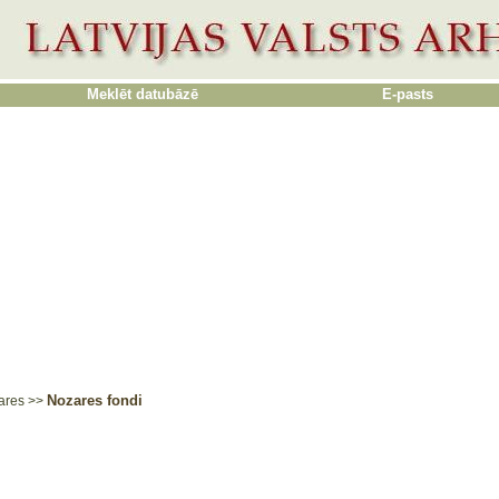
Meklēt datubāzē
E-pasts
Nozares fondi
ares
>>