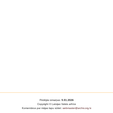
Pēdējās izmaiņas:
5.01.2026
Copyright © Latvijas Valsts arhīvs
Komentārus par mājas lapu sūtiet:
webmaster@archiv.org.lv