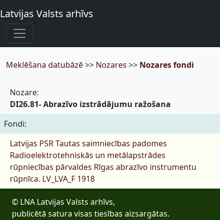
Latvijas Valsts arhīvs
Meklēšana datubāzē
>>
Nozares
>>
Nozares fondi
Nozare:
DI26.81- Abrazīvo izstrādājumu ražošana
Fondi:
Latvijas PSR Tautas saimniecības padomes
Radioelektrotehniskās un metālapstrādes
rūpniecības pārvaldes Rīgas abrazīvo instrumentu
rūpnīca.
LV_LVA_F 1918
© LNA Latvijas Valsts arhīvs,
publicētā satura visas tiesības aizsargātas.