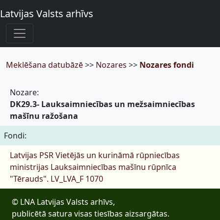
Latvijas Valsts arhīvs
Meklēšana datubāzē
>>
Nozares
>>
Nozares fondi
Nozare:
DK29.3- Lauksaimniecības un mežsaimniecības
mašīnu ražošana
Fondi:
Latvijas PSR Vietējās un kurināmā rūpniecības
ministrijas Lauksaimniecības mašīnu rūpnīca
"Tērauds".
LV_LVA_F 1070
© LNA Latvijas Valsts arhīvs,
publicētā satura visas tiesības aizsargātas.