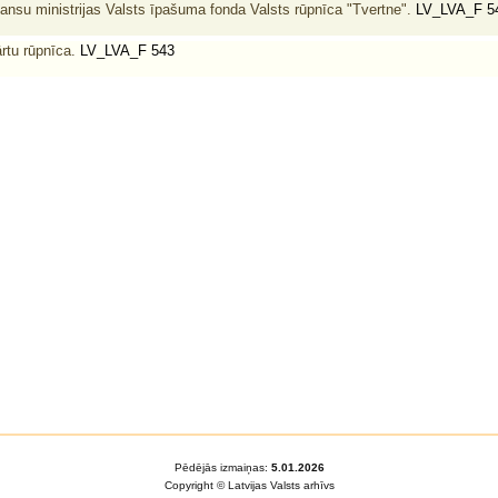
nansu ministrijas Valsts īpašuma fonda Valsts rūpnīca "Tvertne".
LV_LVA_F 5
ārtu rūpnīca.
LV_LVA_F 543
Pēdējās izmaiņas:
5.01.2026
Copyright © Latvijas Valsts arhīvs