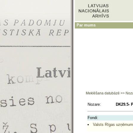
Par mums
Meklēšana datubāzē
>>
Noz
Nozare:
DK29.5- 
Fondi:
Valsts Rīgas uzņēmum