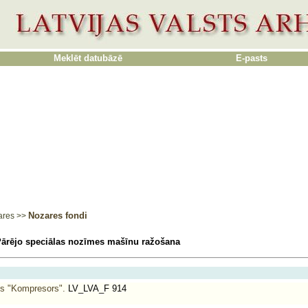
Meklēt datubāzē
E-pasts
Nozares fondi
ares
>>
Pārējo speciālas nozīmes mašīnu ražošana
s "Kompresors".
LV_LVA_F 914