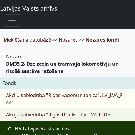
Latvijas Valsts arhīvs
Meklēšana datubāzē
>>
Nozares
>>
Nozares fondi
Nozare:
DM35.2- Dzelzceļa un tramvaja lokomotīvju un
ritošā sastāva ražošana
Fondi:
Akciju sabiedrība "Rīgas vagonu rūpnīca".
LV_LVA_F
441
Akciju sabiedrība "Rīgas Dīzelis".
LV_LVA_F 913
© LNA Latvijas Valsts arhīvs,