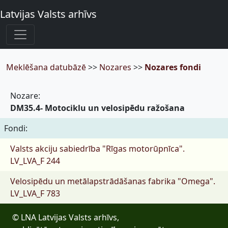
Latvijas Valsts arhīvs
Meklēšana datubāzē
>>
Nozares
>>
Nozares fondi
Nozare:
DM35.4- Motociklu un velosipēdu ražošana
Fondi:
Valsts akciju sabiedrība "Rīgas motorūpnīca".
LV_LVA_F 244
Velosipēdu un metālapstrādāšanas fabrika "Omega".
LV_LVA_F 783
© LNA Latvijas Valsts arhīvs,