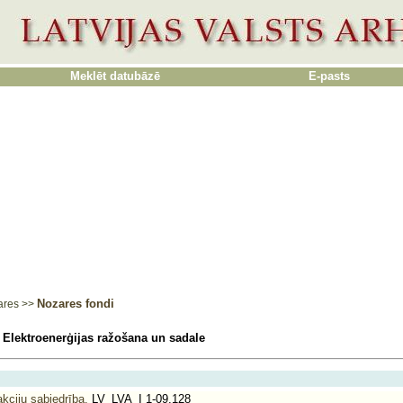
Meklēt datubāzē
E-pasts
Nozares fondi
ares
>>
 Elektroenerģijas ražošana un sadale
kciju sabiedrība.
LV_LVA_I 1-09.128