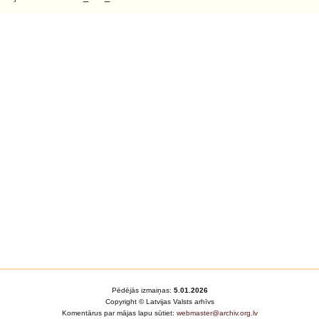
Pēdējās izmaiņas:
5.01.2026
Copyright © Latvijas Valsts arhīvs
Komentārus par mājas lapu sūtiet:
webmaster@archiv.org.lv