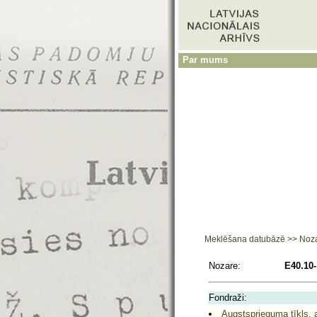
Par mums
Meklēšana datubāzē
>>
Noz
Nozare:
E40.10-
Fondraži:
Augstsprieguma tīkls, a