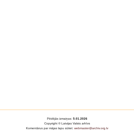
Pēdējās izmaiņas:
5.01.2026
Copyright © Latvijas Valsts arhīvs
Komentārus par mājas lapu sūtiet:
webmaster@archiv.org.lv