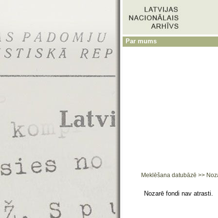
Par mums
Meklēšana datubāzē
>>
Noz
Nozarē fondi nav atrasti.