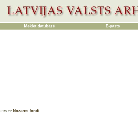
Meklēt datubāzē
E-pasts
Nozares fondi
ares
>>