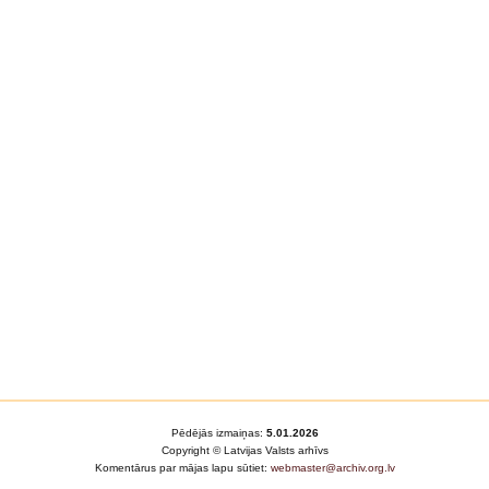
Pēdējās izmaiņas:
5.01.2026
Copyright © Latvijas Valsts arhīvs
Komentārus par mājas lapu sūtiet:
webmaster@archiv.org.lv