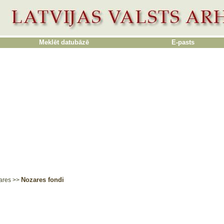
Meklēt datubāzē
E-pasts
Nozares fondi
ares
>>