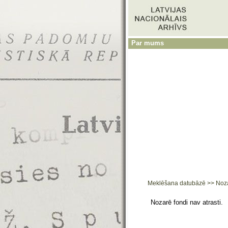
Par mums
Meklēšana datubāzē
>>
Noz
Nozarē fondi nav atrasti.