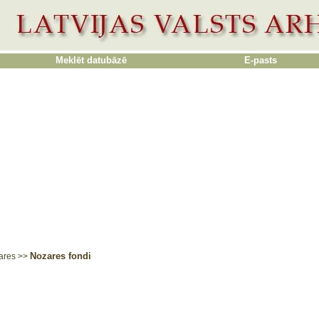
Meklēt datubāzē
E-pasts
Nozares fondi
ares
>>