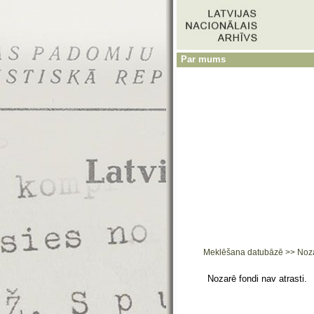
Par mums
Meklēšana datubāzē
>>
Noz
Nozarē fondi nav atrasti.