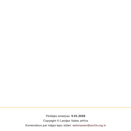
Pēdējās izmaiņas:
5.01.2026
Copyright © Latvijas Valsts arhīvs
Komentārus par mājas lapu sūtiet:
webmaster@archiv.org.lv