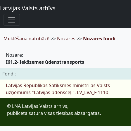
Latvijas Valsts arhīvs
Meklēšana datubāzē
>>
Nozares
>>
Nozares fondi
Nozare:
I61.2- Iekšzemes ūdenstransports
Fondi:
Latvijas Republikas Satiksmes ministrijas Valsts
uzņēmums "Latvijas ūdensceļi".
LV_LVA_F 1110
© LNA Latvijas Valsts arhīvs,
publicētā satura visas tiesības aizsargātas.