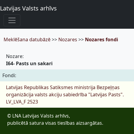
Latvijas Valsts arhīvs
Meklēšana datubāzē
>>
Nozares
>>
Nozares fondi
Nozare:
I64- Pasts un sakari
Fondi:
Latvijas Republikas Satiksmes ministrija Bezpeļņas
organizācija valsts akciju sabiedrība "Latvijas Pasts".
LV_LVA_F 2523
© LNA Latvijas Valsts arhīvs,
publicētā satura visas tiesības aizsargātas.