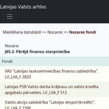
Latvijas Valsts arhīvs
Meklēšana datubāzē
>>
Nozares
>>
Nozares fondi
Nozare:
J65.2- Pārējā finansu starpniecība
Fondi:
VAS "Latvijas lauksaimniecības finansu sabiedrība".
LV_LVA_F 2820
Latvijas PSR Valsts darba krājkasu un valsts kredīta
apgabalu pārvaldes.
LV_LVA_F 512
Valsts akciju sabiedrība "Latvijas eksportkredīts".
LV_LVA_F 2396