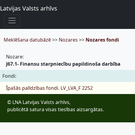
Latvijas Valsts arhīvs
Meklēšana datubāzē
>>
Nozares
>>
Nozares fondi
Nozare:
J67.1- Finansu starpniecību papildinoša darbība
Fondi:
Īpašās palīdzības fondi.
LV_LVA_F 2252
© LNA Latvijas Valsts arhīvs,
publicētā satura visas tiesības aizsargātas.