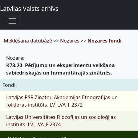
Latvijas Valsts arhīvs
Meklēšana datubāzē
>>
Nozares
>>
Nozares fondi
Nozare:
K73.20- Pētījumu un eksperimentu veikšana
sabiedriskajās un humanitārajās zinātnēs.
Fondi:
Latvijas PSR Zinātņu Akadēmijas Etnogrāfijas un
folkloras institūts.
LV_LVA_F 2372
Latvijas Universitātes Filozofijas un socioloģijas
institūts.
LV_LVA_F 2374