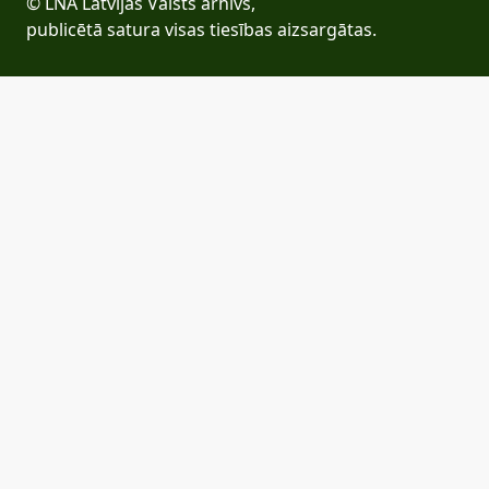
© LNA Latvijas Valsts arhīvs,
publicētā satura visas tiesības aizsargātas.