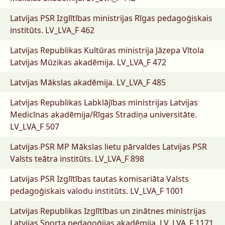
Latvijas PSR Izglītības ministrijas Rīgas pedagoģiskais
institūts.
LV_LVA_F 462
Latvijas Republikas Kultūras ministrija Jāzepa Vītola
Latvijas Mūzikas akadēmija.
LV_LVA_F 472
Latvijas Mākslas akadēmija.
LV_LVA_F 485
Latvijas Republikas Labklājības ministrijas Latvijas
Medicīnas akadēmija/Rīgas Stradiņa universitāte.
LV_LVA_F 507
Latvijas PSR MP Mākslas lietu pārvaldes Latvijas PSR
Valsts teātra institūts.
LV_LVA_F 898
Latvijas PSR Izglītības tautas komisariāta Valsts
pedagoģiskais valodu institūts.
LV_LVA_F 1001
Latvijas Republikas Izglītības un zinātnes ministrijas
Latvijas Sporta pedagoģijas akadēmija.
LV_LVA_F 1171